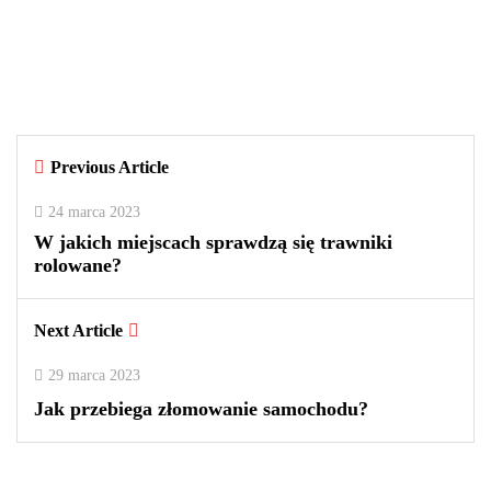
Czy warto kupować perfumy w
outletach? Wady i zalety tego
rozwiązania
By
redakcja
Previous Article
0
0
2
24 marca 2023
W jakich miejscach sprawdzą się trawniki
rolowane?
Next Article
29 marca 2023
Jak przebiega złomowanie samochodu?