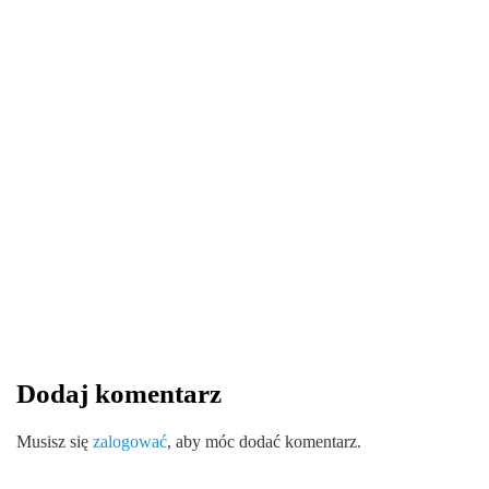
TECHNOLOGIA
30 lipca 2024
Czym jest szyfrator do drzwi?
By
redakcja serwisu
Dodaj komentarz
0
0
0
Share
Musisz się
zalogować
, aby móc dodać komentarz.